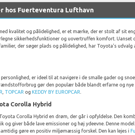
er hos Fuerteventura Lufthavn
d kvalitet og pålidelighed, er et mærke, der er stolt af sit en
erlegne sikkerhedsfunktioner og uovertruffen komfort. Uanset o
familier, der søger plads og pålidelighed, har Toyota's udvalg 
ersonlighed, er ideel til at navigere i de smalle gader og sno
rændstofforbrug gør den populær både blandt erfarne og nye bi
R
,
TOPCAR
og
KEDDY BY EUROPCAR
.
yota Corolla Hybrid
 Toyota Corolla Hybrid en drøm, der går i opfyldelse. Den kom
k og giver både lave emissioner og høj ydeevne. Denne model e
mtidig gøre en positiv miljømæssig forskel. Den kan lejes i
F