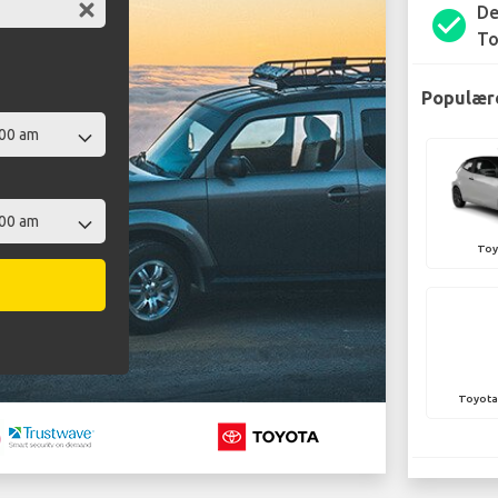
De
check_circle
To
Populære
Toy
Toyota 