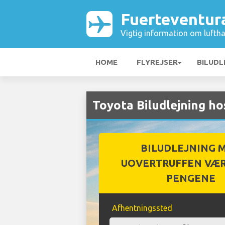
Fuerteventur
Vigtig information om luftha
HOME
FLYREJSER
BILUDL
Toyota Biludlejning h
BILUDLEJNING 
UOVERTRUFFEN VÆR
PENGENE
Afhentningssted