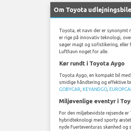
Om Toyota udlejningsbil
Toyota, et navn der er synonymt me
er rige på innovativ teknologi, ov
søger magt og sofistikering, eller 
Lufthavn noget for alle.
Kør rundt i Toyota Aygo
Toyota Aygo, en kompakt bil med p
smidige håndtering og effektive b
GOBYCAR
,
KEYANDGO
,
EUROPCA
Miljøvenlige eventyr i To
For den miljøbevidste rejsende er
hybridteknologi med sporty æsteti
nyde Fuerteventuras skønhed og sa