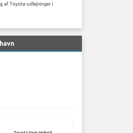
lg af Toyota-udlejninger i
thavn
Toyota Yaris Hybrid