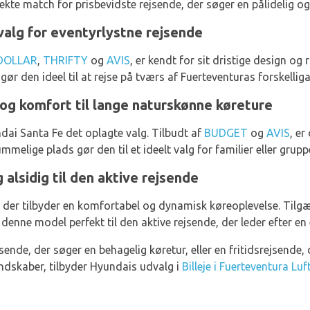
ekte match for prisbevidste rejsende, der søger en pålidelig o
valg for eventyrlystne rejsende
DOLLAR
,
THRIFTY
og
AVIS
, er kendt for sit dristige design o
ør den ideel til at rejse på tværs af Fuerteventuras forskellig
og komfort til lange naturskønne køreture
ndai Santa Fe det oplagte valg. Tilbudt af
BUDGET
og
AVIS
, er
mmelige plads gør den til et ideelt valg for familier eller grup
alsidig til den aktive rejsende
 der tilbyder en komfortabel og dynamisk køreoplevelse. Tilg
r denne model perfekt til den aktive rejsende, der leder efter en 
nde, der søger en behagelig køretur, eller en fritidsrejsende, de
andskaber, tilbyder Hyundais udvalg i
Billeje i Fuerteventura Lu