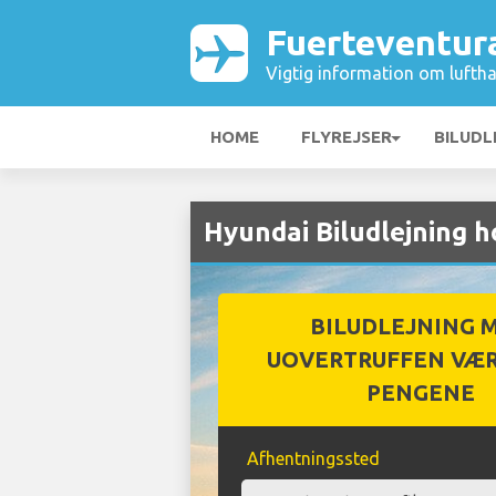
Fuerteventur
Vigtig information om luftha
HOME
FLYREJSER
BILUDL
Hyundai Biludlejning 
BILUDLEJNING 
UOVERTRUFFEN VÆR
PENGENE
Afhentningssted