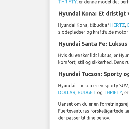
THRIFTY
, er denne model det perf
Hyundai Kona: Et dristigt 
Hyundai Kona, tilbudt af
HERTZ
,
siddepladser og kraftfulde motor g
Hyundai Santa Fe: Luksus 
Hvis du ønsker lidt luksus, er Hyu
komfort, stil og sikkerhed. Dens ru
Hyundai Tucson: Sporty og 
Hyundai Tucson er en sporty SUV,
DOLLAR
,
BUDGET
og
THRIFTY
, e
Uanset om du er en forretningsrejse
Fuerteventuras forskelligartede l
der passer til dine behov.