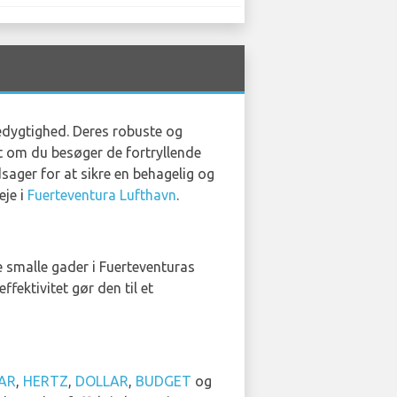
edygtighed. Deres robuste og
set om du besøger de fortryllende
sager for at sikre en behagelig og
eje i
Fuerteventura Lufthavn
.
e smalle gader i Fuerteventuras
ktivitet gør den til et
AR
,
HERTZ
,
DOLLAR
,
BUDGET
og