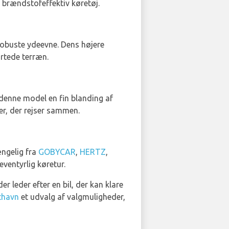
g brændstofeffektiv køretøj.
g robuste ydeevne. Dens højere
artede terræn.
 denne model en fin blanding af
per, der rejser sammen.
ængelig fra
GOBYCAR
,
HERTZ
,
eventyrlig køretur.
r leder efter en bil, der kan klare
fthavn
et udvalg af valgmuligheder,