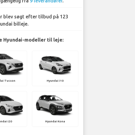
lgængelig fra
9 leverandører
.
r blev søgt efter tilbud på 123
undai billeje.
 Hyundai-modeller til leje:
dai Tucson
Hyundai i10
ndai i20
Hyundai Kona