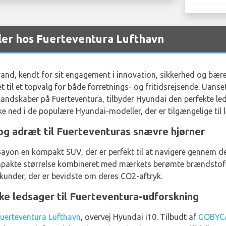
ler hos Fuerteventura Lufthavn
rand, kendt for sit engagement i innovation, sikkerhed og bær
et til et topvalg for både forretnings- og fritidsrejsende. Uan
landskaber på Fuerteventura, tilbyder Hyundai den perfekte led
 ned i de populære Hyundai-modeller, der er tilgængelige til l
g adræt til Fuerteventuras snævre hjørner
Bayon en kompakt SUV, der er perfekt til at navigere gennem d
akte størrelse kombineret med mærkets berømte brændstofeffe
 kunder, der er bevidste om deres CO2-aftryk.
ke ledsager til Fuerteventura-udforskning
i Fuerteventura Lufthavn
, overvej Hyundai i10. Tilbudt af
GOBYC