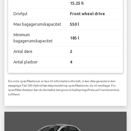
15.25 h
Drivhjul
Front wheel drive
Max bagagerumskapacitet
550 l
Minimum
185 l
bagagerumskapacitet
Antal døre
2
Antal pladser
4
De viste specifikationer er kun til informationsformål, vi kan ikke garantere den
nøjagtige Fiat 500 Hybrid køretøjsmodel og specifikationer, du vil modtage. For
specifikke detaljer bør du kontakte det givne biludlejningsfirma på Fuerteventura
Lufthavn.