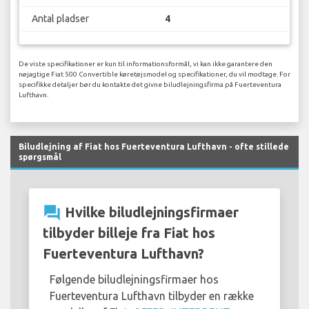
Antal pladser
4
De viste specifikationer er kun til informationsformål, vi kan ikke garantere den
nøjagtige Fiat 500 Convertible køretøjsmodel og specifikationer, du vil modtage. For
specifikke detaljer bør du kontakte det givne biludlejningsfirma på Fuerteventura
Lufthavn.
Biludlejning af Fiat hos Fuerteventura Lufthavn - ofte stillede
spørgsmål
question_answer
Hvilke biludlejningsfirmaer
tilbyder billeje fra Fiat hos
Fuerteventura Lufthavn?
Følgende biludlejningsfirmaer hos
Fuerteventura Lufthavn tilbyder en række