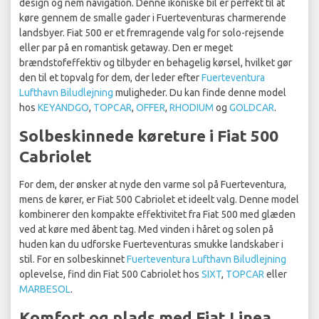
design og nem navigation. Denne ikoniske bil er perfekt til at
køre gennem de smalle gader i Fuerteventuras charmerende
landsbyer. Fiat 500 er et fremragende valg for solo-rejsende
eller par på en romantisk getaway. Den er meget
brændstofeffektiv og tilbyder en behagelig kørsel, hvilket gør
den til et topvalg for dem, der leder efter
Fuerteventura
Lufthavn Biludlejning
muligheder. Du kan finde denne model
hos
KEYANDGO
,
TOPCAR
,
OFFER
,
RHODIUM
og
GOLDCAR
.
Solbeskinnede køreture i Fiat 500
Cabriolet
For dem, der ønsker at nyde den varme sol på Fuerteventura,
mens de kører, er Fiat 500 Cabriolet et ideelt valg. Denne model
kombinerer den kompakte effektivitet fra Fiat 500 med glæden
ved at køre med åbent tag. Med vinden i håret og solen på
huden kan du udforske Fuerteventuras smukke landskaber i
stil. For en solbeskinnet
Fuerteventura Lufthavn Biludlejning
oplevelse, find din Fiat 500 Cabriolet hos
SIXT
,
TOPCAR
eller
MARBESOL
.
Komfort og plads med Fiat Linea