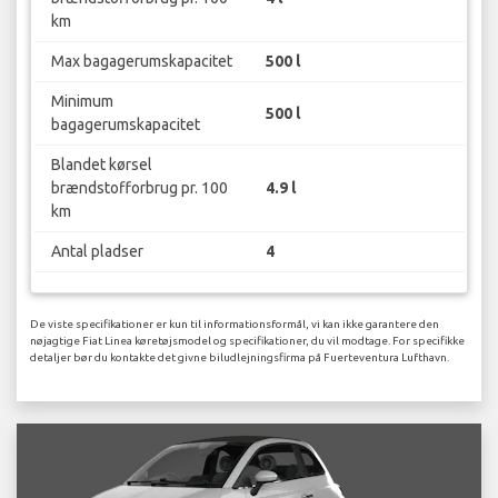
km
Max bagagerumskapacitet
500 l
Minimum
500 l
bagagerumskapacitet
Blandet kørsel
brændstofforbrug pr. 100
4.9 l
km
Antal pladser
4
De viste specifikationer er kun til informationsformål, vi kan ikke garantere den
nøjagtige Fiat Linea køretøjsmodel og specifikationer, du vil modtage. For specifikke
detaljer bør du kontakte det givne biludlejningsfirma på Fuerteventura Lufthavn.