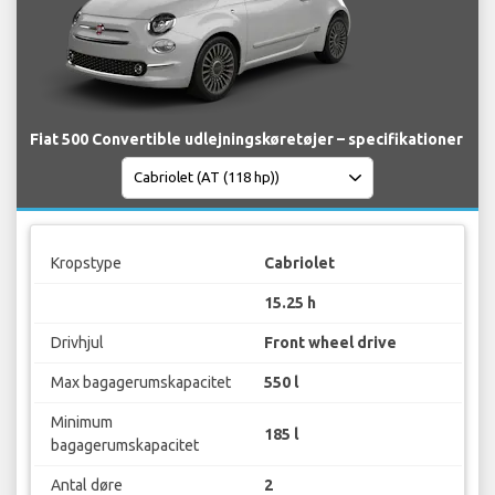
Fiat 500 Convertible udlejningskøretøjer – specifikationer
Kropstype
Cabriolet
15.25 h
Drivhjul
Front wheel drive
Max bagagerumskapacitet
550 l
Minimum
185 l
bagagerumskapacitet
Antal døre
2