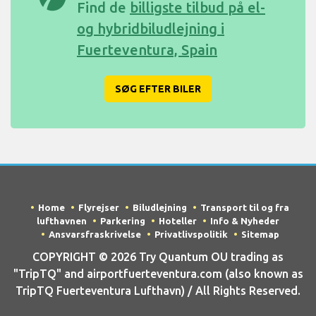
Find de
billigste tilbud på el-
og hybridbiludlejning i
Fuerteventura, Spain
SØG EFTER BILER
Home
Flyrejser
Biludlejning
Transport til og fra
lufthavnen
Parkering
Hoteller
Info & Nyheder
Ansvarsfraskrivelse
Privatlivspolitik
Sitemap
COPYRIGHT © 2026 Try Quantum OU trading as
"TripTQ" and airportfuerteventura.com (also known as
TripTQ Fuerteventura Lufthavn) / All Rights Reserved.