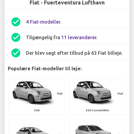
Fiat - Fuerteventura Lufthavn
check_circle
4
Fiat-modeller
.
check_circle
Tilgængelig fra
11 leverandører
.
check_circle
Der blev søgt efter tilbud på 63 Fiat billeje.
Populære Fiat-modeller til leje:
Fiat
Fiat
500
500 Convertible