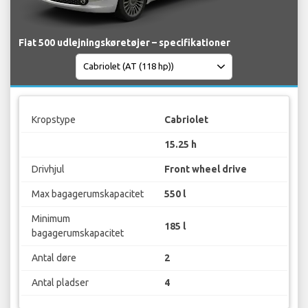
Fiat 500 udlejningskøretøjer – specifikationer
Kropstype
Cabriolet
15.25 h
Drivhjul
Front wheel drive
Max bagagerumskapacitet
550 l
Minimum
185 l
bagagerumskapacitet
Antal døre
2
Antal pladser
4