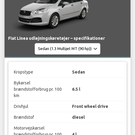
Fiat Linea udlejningskøretøjer – specifikationer
Kropstype
Sedan
Bykørsel
brændstofforbrug pr. 100
6.5 l
km
Drivhjul
Front wheel drive
Brændstof
diesel
Motorvejskørsel
brændstofforbrug pr. 100
4 l