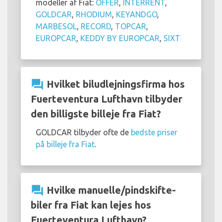
modeller af Fiat:
OFFER
,
INTERRENT
,
GOLDCAR
,
RHODIUM
,
KEYANDGO
,
MARBESOL
,
RECORD
,
TOPCAR
,
EUROPCAR
,
KEDDY BY EUROPCAR
,
SIXT
question_answer
Hvilket biludlejningsfirma hos
Fuerteventura Lufthavn tilbyder
den billigste billeje fra Fiat?
GOLDCAR tilbyder ofte de
bedste priser
på billeje fra Fiat
.
question_answer
Hvilke manuelle/pindskifte-
biler fra Fiat kan lejes hos
Fuerteventura Lufthavn?