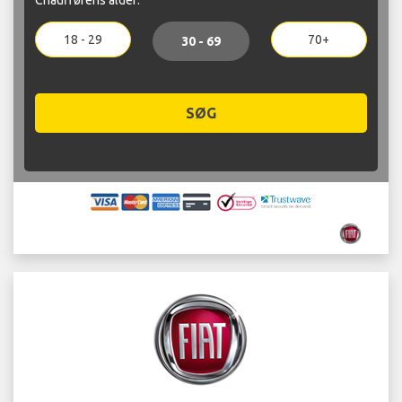
18 - 29
70+
30 - 69
SØG