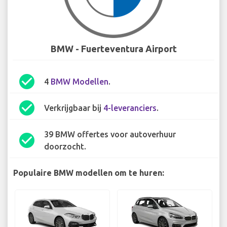
BMW - Fuerteventura Airport
check_circle
4
BMW Modellen
.
check_circle
Verkrijgbaar bij
4-leveranciers
.
39 BMW offertes voor autoverhuur
check_circle
doorzocht.
Populaire BMW modellen om te huren: