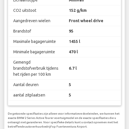
CO2 uitstoot
152 g/km
Aangedreven wielen
Front wheel drive
Brandstof
95
Maximale bagageruimte
1455 l
Minimale bagageruimte
470 l
Gemengd
brandstofverbruik tijdens
6.7 l
het rijden per 100 km
Aantal deuren
5
aantal zitplaatsen
5
De getoonde specificaties zijn alleen voor informatieve doeleinden, we kunnen het
exacte BMW 2 Series Active Tourer voertuigmodel en de exacte specificaties die u
ontvangt niet garanderen. Voor specifieke details kunt u contact opnemen met het
betreffende autoverhuurbedrijf op Fuerteventura Airport.