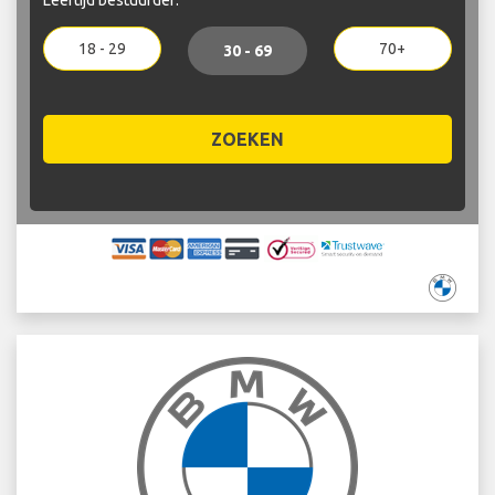
18 - 29
70+
30 - 69
ZOEKEN