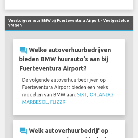
Voertuigverhuur BMW bij Fuerteventura Airport - Veelgestelde
vragen
question_answer
Welke autoverhuurbedrijven
bieden BMW huurauto's aan bij
Fuerteventura Airport?
De volgende autoverhuurbedrijven op
Fuerteventura Airport bieden een reeks
modellen van BMW aan:
SIXT
,
ORLANDO
,
MARBESOL
,
FLIZZR
question_answer
Welk autoverhuurbedrijf op