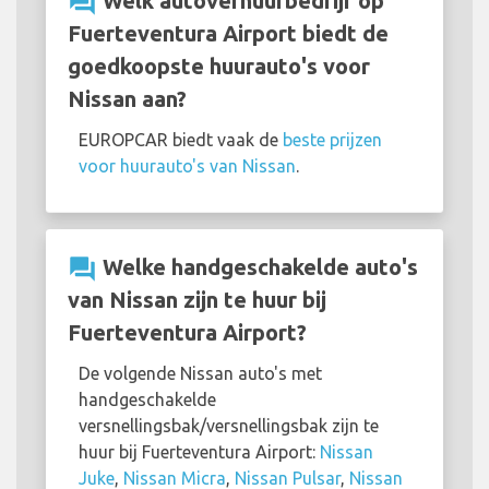
question_answer
Welk autoverhuurbedrijf op
Fuerteventura Airport biedt de
goedkoopste huurauto's voor
Nissan aan?
EUROPCAR biedt vaak de
beste prijzen
voor huurauto's van Nissan
.
question_answer
Welke handgeschakelde auto's
van Nissan zijn te huur bij
Fuerteventura Airport?
De volgende Nissan auto's met
handgeschakelde
versnellingsbak/versnellingsbak zijn te
huur bij Fuerteventura Airport:
Nissan
Juke
,
Nissan Micra
,
Nissan Pulsar
,
Nissan