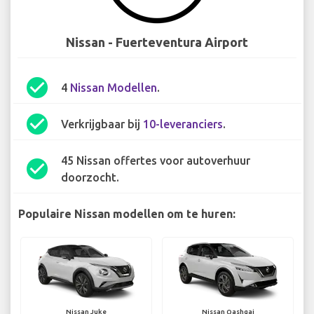
Nissan - Fuerteventura Airport
check_circle
4
Nissan Modellen
.
check_circle
Verkrijgbaar bij
10-leveranciers
.
45 Nissan offertes voor autoverhuur
check_circle
doorzocht.
Populaire Nissan modellen om te huren:
Nissan Juke
Nissan Qashqai