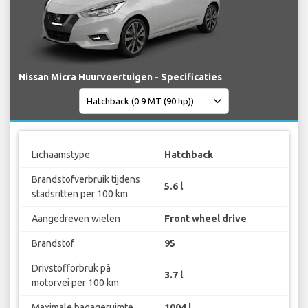
Nissan Micra Huurvoertuigen - Specificaties
Lichaamstype
Hatchback
Brandstofverbruik tijdens
5.6 l
stadsritten per 100 km
Aangedreven wielen
Front wheel drive
Brandstof
95
Drivstofforbruk på
3.7 l
motorvei per 100 km
Maximale bagageruimte
1004 l