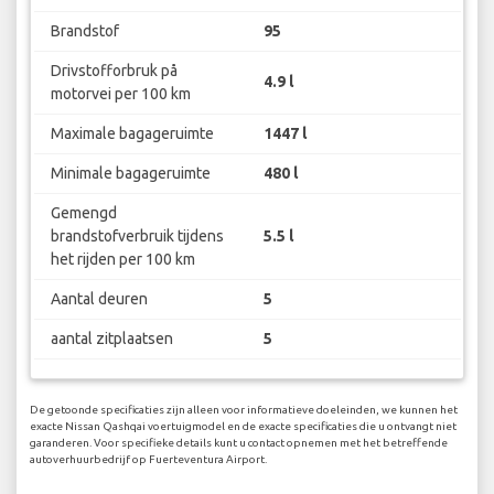
Brandstof
95
Drivstofforbruk på
4.9 l
motorvei per 100 km
Maximale bagageruimte
1447 l
Minimale bagageruimte
480 l
Gemengd
brandstofverbruik tijdens
5.5 l
het rijden per 100 km
Aantal deuren
5
aantal zitplaatsen
5
De getoonde specificaties zijn alleen voor informatieve doeleinden, we kunnen het
exacte Nissan Qashqai voertuigmodel en de exacte specificaties die u ontvangt niet
garanderen. Voor specifieke details kunt u contact opnemen met het betreffende
autoverhuurbedrijf op Fuerteventura Airport.