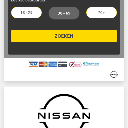
18 - 29
70+
30 - 69
ZOEKEN