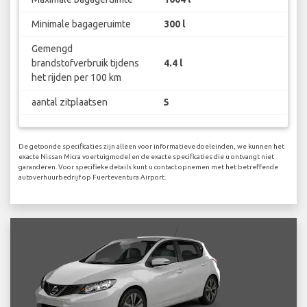
Minimale bagageruimte
300 l
Gemengd
brandstofverbruik tijdens
4.4 l
het rijden per 100 km
aantal zitplaatsen
5
De getoonde specificaties zijn alleen voor informatieve doeleinden, we kunnen het
exacte Nissan Micra voertuigmodel en de exacte specificaties die u ontvangt niet
garanderen. Voor specifieke details kunt u contact opnemen met het betreffende
autoverhuurbedrijf op Fuerteventura Airport.