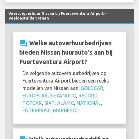
Voertuigverhuur Nissan bij Fuerteventura Airport -
Veelgestelde vragen
question_answer
Welke autoverhuurbedrijven
bieden Nissan huurauto's aan bij
Fuerteventura Airport?
De volgende autoverhuurbedrijven op
Fuerteventura Airport bieden een reeks
modellen van Nissan aan:
GOLDCAR
,
EUROPCAR
,
KEYANDGO
,
RECORD
,
TOPCAR
,
SIXT
,
ALAMO
,
NATIONAL
,
ENTERPRISE
,
MARBESOL