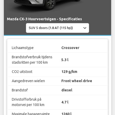
Mazda CX-3 Huurvoertuigen - Specificaties
Lichaamstype
Crossover
Brandstofverbruik tijdens
5.3 l
stadsritten per 100 km
CO2 uitstoot
129 g/km
Aangedreven wielen
Front wheel drive
Brandstof
diesel
Drivstofforbruk på
4.7 l
motorvei per 100 km
Maximale bagageruimte
1260 l