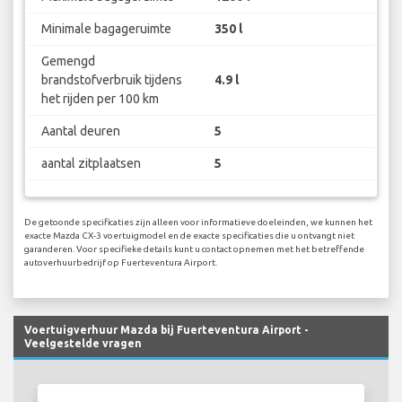
Minimale bagageruimte
350 l
Gemengd
brandstofverbruik tijdens
4.9 l
het rijden per 100 km
Aantal deuren
5
aantal zitplaatsen
5
De getoonde specificaties zijn alleen voor informatieve doeleinden, we kunnen het
exacte Mazda CX-3 voertuigmodel en de exacte specificaties die u ontvangt niet
garanderen. Voor specifieke details kunt u contact opnemen met het betreffende
autoverhuurbedrijf op Fuerteventura Airport.
Voertuigverhuur Mazda bij Fuerteventura Airport -
Veelgestelde vragen