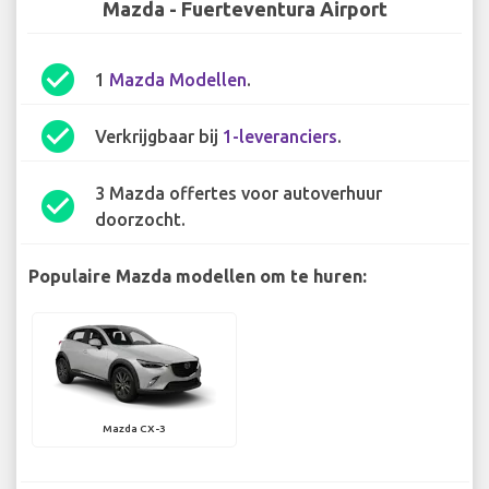
Mazda - Fuerteventura Airport
check_circle
1
Mazda Modellen
.
check_circle
Verkrijgbaar bij
1-leveranciers
.
3 Mazda offertes voor autoverhuur
check_circle
doorzocht.
Populaire Mazda modellen om te huren:
Mazda CX-3