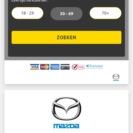
18 - 29
70+
30 - 69
ZOEKEN