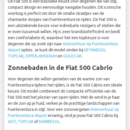
De Fiat 500 is een klassieke keuze voor degenen die van stijl,
compact design en eenvoudige navigatie houden. Dit iconische
voertuig is perfect om door de smalle straatjes van de
charmante dorpjes van Fuerteventura te rijden. De Fiat 500 is
een uitstekende keuze voor individuele reizigers of stellen die
er even tussenuit willen. Hij is zeer brandstofefficiënt en biedt
een comfortabele rit, waardoor het een topkeuze is voor
degenen die op zoek zijn naar
Autoverhuur op Fuerteventura
Airport
opties. Je kunt dit model vinden bij
KEYANDGO
,
TOPCAR
,
OFFER
,
RHODIUM
en
GOLDCAR
.
Zonnebaden in de Fiat 500 Cabrio
Voor degenen die willen genieten van de warme zon van
Fuerteventura tijdens het rijden, is de Fiat 500 Cabrio een ideale
keuze. Dit model combineert de compacte efficiëntie van de
Fiat 500 met het plezier van open rijden. Met de wind in je haar
en de zon op je huid, verken je de prachtige landschappen van
Fuerteventura in stijl. Voor een zonovergoten
Autoverhuur op
Fuerteventura Airport
ervaring, vind je jouw Fiat 500 Cabrio bij
SIXT
,
TOPCAR
of
MARBESOL
.