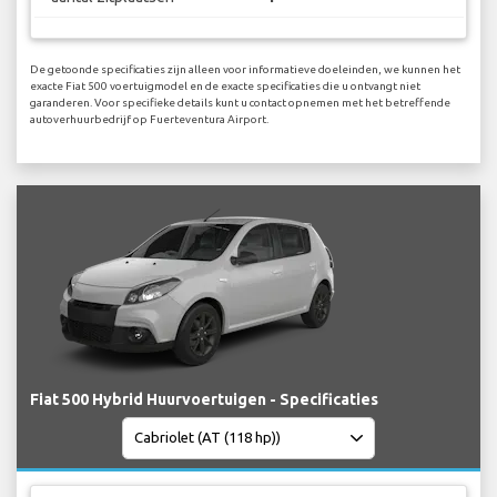
De getoonde specificaties zijn alleen voor informatieve doeleinden, we kunnen het
exacte Fiat 500 voertuigmodel en de exacte specificaties die u ontvangt niet
garanderen. Voor specifieke details kunt u contact opnemen met het betreffende
autoverhuurbedrijf op Fuerteventura Airport.
Fiat 500 Hybrid Huurvoertuigen - Specificaties