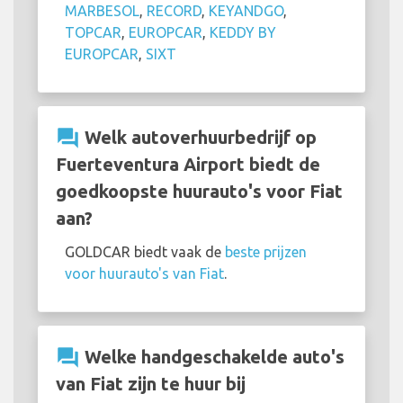
MARBESOL
,
RECORD
,
KEYANDGO
,
TOPCAR
,
EUROPCAR
,
KEDDY BY
EUROPCAR
,
SIXT
question_answer
Welk autoverhuurbedrijf op
Fuerteventura Airport biedt de
goedkoopste huurauto's voor Fiat
aan?
GOLDCAR biedt vaak de
beste prijzen
voor huurauto's van Fiat
.
question_answer
Welke handgeschakelde auto's
van Fiat zijn te huur bij