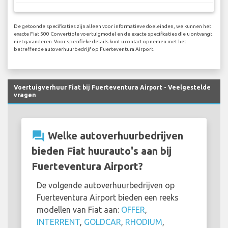
De getoonde specificaties zijn alleen voor informatieve doeleinden, we kunnen het
exacte Fiat 500 Convertible voertuigmodel en de exacte specificaties die u ontvangt
niet garanderen. Voor specifieke details kunt u contact opnemen met het
betreffende autoverhuurbedrijf op Fuerteventura Airport.
Voertuigverhuur Fiat bij Fuerteventura Airport - Veelgestelde
vragen
question_answer
Welke autoverhuurbedrijven
bieden Fiat huurauto's aan bij
Fuerteventura Airport?
De volgende autoverhuurbedrijven op
Fuerteventura Airport bieden een reeks
modellen van Fiat aan:
OFFER
,
INTERRENT
,
GOLDCAR
,
RHODIUM
,