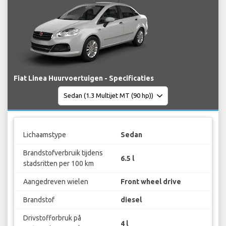
Fiat Linea Huurvoertuigen - Specificaties
Lichaamstype
Sedan
Brandstofverbruik tijdens
6.5 l
stadsritten per 100 km
Aangedreven wielen
Front wheel drive
Brandstof
diesel
Drivstofforbruk på
4 l