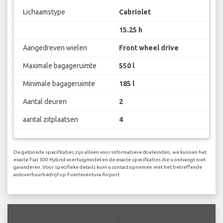
Lichaamstype
Cabriolet
15.25 h
Aangedreven wielen
Front wheel drive
Maximale bagageruimte
550 l
Minimale bagageruimte
185 l
Aantal deuren
2
aantal zitplaatsen
4
De getoonde specificaties zijn alleen voor informatieve doeleinden, we kunnen het
exacte Fiat 500 Hybrid voertuigmodel en de exacte specificaties die u ontvangt niet
garanderen. Voor specifieke details kunt u contact opnemen met het betreffende
autoverhuurbedrijf op Fuerteventura Airport.