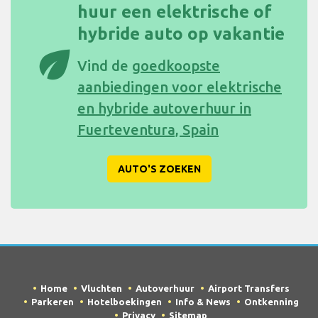
huur een elektrische of
hybride auto op vakantie
eco
Vind de
goedkoopste
aanbiedingen voor elektrische
en hybride autoverhuur in
Fuerteventura, Spain
AUTO'S ZOEKEN
Home
Vluchten
Autoverhuur
Airport Transfers
Parkeren
Hotelboekingen
Info & News
Ontkenning
Privacy
Sitemap