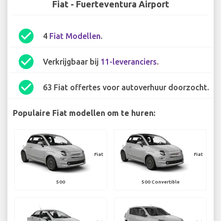
Fiat - Fuerteventura Airport
check_circle
4
Fiat Modellen
.
check_circle
Verkrijgbaar bij
11-leveranciers
.
check_circle
63 Fiat offertes voor autoverhuur doorzocht.
Populaire Fiat modellen om te huren:
Fiat
Fiat
500
500 Convertible