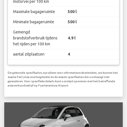
motorvei per 100 km
Maximale bagageruimte
500 l
Minimale bagageruimte
500 l
Gemengd
brandstofverbruik tijdens
4.9 l
het rijden per 100 km
aantal zitplaatsen
4
De getoonde specificaties zijn alleen voor informatieve doeleinden, we kunnen het
exacte Fiat Linea voertuigmodel en de exacte specificaties die u ontvangt niet
garanderen. Voor specifieke details kunt u contact opnemen met het betreffende
autoverhuurbedrijf op Fuerteventura Airport.