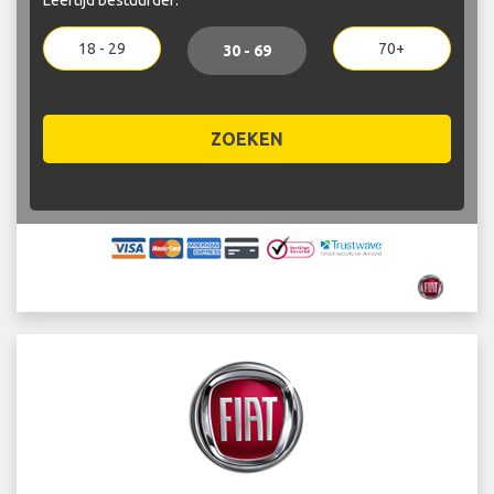
18 - 29
70+
30 - 69
ZOEKEN