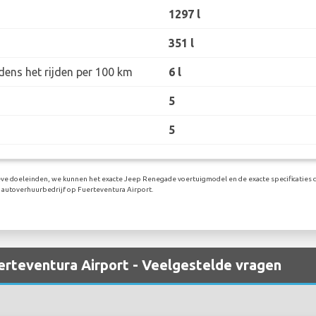
1297 l
351 l
dens het rijden per 100 km
6 l
5
5
ieve doeleinden, we kunnen het exacte Jeep Renegade voertuigmodel en de exacte specificaties d
 autoverhuurbedrijf op Fuerteventura Airport.
erteventura Airport - Veelgestelde vragen