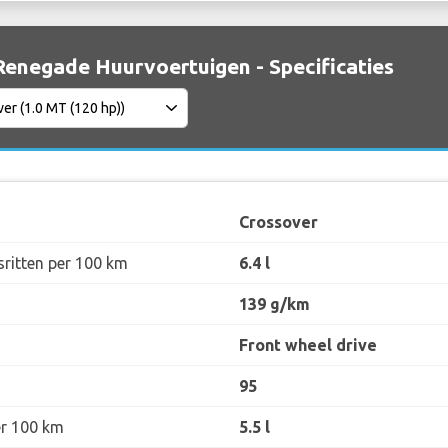
Renegade Huurvoertuigen - Specificaties
Crossover
sritten per 100 km
6.4 l
139 g/km
Front wheel drive
95
er 100 km
5.5 l