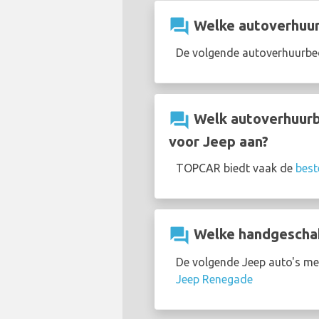
question_answer
Welke autoverhuurb
De volgende autoverhuurbed
question_answer
Welk autoverhuurbe
voor Jeep aan?
TOPCAR biedt vaak de
best
question_answer
Welke handgeschake
De volgende Jeep auto's met
Jeep Renegade