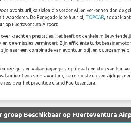
voor avontuurlijke zielen die verder willen verkennen dan de
rit waarderen. De Renegade is te huur bij
TOPCAR
, zodat klan
r op Fuerteventura Airport.
over kracht en prestaties. Het heeft ook enkele milieuvriendeli
 en de emissies vermindert. Zijn efficiënte turbobenzinemoto
k zijn naar een combinatie van avontuur, stijl en duurzaamheid
nreizigers en vakantiegangers optimaal genieten van hun verb
vakantie of een solo-avontuur, de robuuste en veelzijdige voe
 reis over het prachtige eiland Fuerteventura.
r groep Beschikbaar op Fuerteventura Air