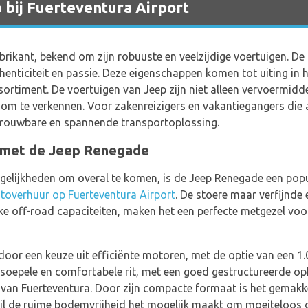
 bij Fuerteventura Airport
brikant, bekend om zijn robuuste en veelzijdige voertuigen. D
henticiteit en passie. Deze eigenschappen komen tot uiting in 
ortiment. De voertuigen van Jeep zijn niet alleen vervoermid
ng om te verkennen. Voor zakenreizigers en vakantiegangers d
trouwbare en spannende transportoplossing.
 met de Jeep Renegade
elijkheden om overal te komen, is de Jeep Renegade een popul
toverhuur op Fuerteventura Airport
. De stoere maar verfijnde
e off-road capaciteiten, maken het een perfecte metgezel voo
r een keuze uit efficiënte motoren, met de optie van een 1.0-l
soepele en comfortabele rit, met een goed gestructureerde op
d van Fuerteventura. Door zijn compacte formaat is het gemakk
ijl de ruime bodemvrijheid het mogelijk maakt om moeiteloos o