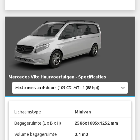
Mercedes Vito Huurvoertuigen - Specificaties
Lichaamstype
Minivan
Bagageruimte (L x B x H)
2586x1685x1252 mm
Volume bagageruimte
3.1 m3