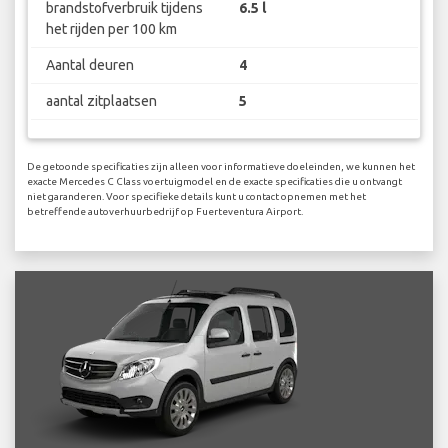
brandstofverbruik tijdens
6.5 l
het rijden per 100 km
Aantal deuren
4
aantal zitplaatsen
5
De getoonde specificaties zijn alleen voor informatieve doeleinden, we kunnen het
exacte Mercedes C Class voertuigmodel en de exacte specificaties die u ontvangt
niet garanderen. Voor specifieke details kunt u contact opnemen met het
betreffende autoverhuurbedrijf op Fuerteventura Airport.