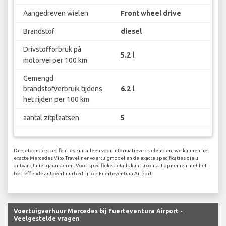
Aangedreven wielen
Front wheel drive
Brandstof
diesel
Drivstofforbruk på
5.2 l
motorvei per 100 km
Gemengd
brandstofverbruik tijdens
6.2 l
het rijden per 100 km
aantal zitplaatsen
5
De getoonde specificaties zijn alleen voor informatieve doeleinden, we kunnen het
exacte Mercedes Vito Traveliner voertuigmodel en de exacte specificaties die u
ontvangt niet garanderen. Voor specifieke details kunt u contact opnemen met het
betreffende autoverhuurbedrijf op Fuerteventura Airport.
Voertuigverhuur Mercedes bij Fuerteventura Airport -
Veelgestelde vragen