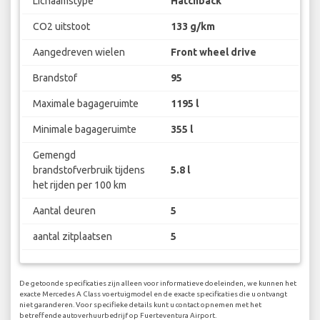
Lichaamstype
Hatchback
CO2 uitstoot
133 g/km
Aangedreven wielen
Front wheel drive
Brandstof
95
Maximale bagageruimte
1195 l
Minimale bagageruimte
355 l
Gemengd
brandstofverbruik tijdens
5.8 l
het rijden per 100 km
Aantal deuren
5
aantal zitplaatsen
5
De getoonde specificaties zijn alleen voor informatieve doeleinden, we kunnen het
exacte Mercedes A Class voertuigmodel en de exacte specificaties die u ontvangt
niet garanderen. Voor specifieke details kunt u contact opnemen met het
betreffende autoverhuurbedrijf op Fuerteventura Airport.