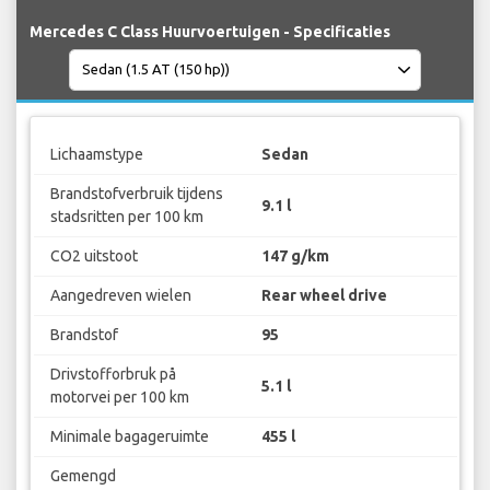
Mercedes C Class Huurvoertuigen - Specificaties
Lichaamstype
Sedan
Brandstofverbruik tijdens
9.1 l
stadsritten per 100 km
CO2 uitstoot
147 g/km
Aangedreven wielen
Rear wheel drive
Brandstof
95
Drivstofforbruk på
5.1 l
motorvei per 100 km
Minimale bagageruimte
455 l
Gemengd