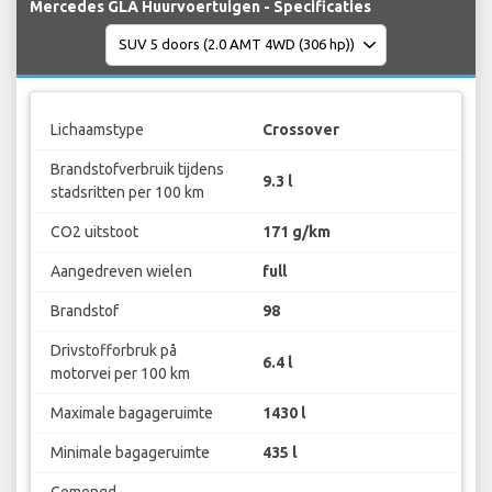
Mercedes GLA Huurvoertuigen - Specificaties
Lichaamstype
Crossover
Brandstofverbruik tijdens
9.3 l
stadsritten per 100 km
CO2 uitstoot
171 g/km
Aangedreven wielen
full
Brandstof
98
Drivstofforbruk på
6.4 l
motorvei per 100 km
Maximale bagageruimte
1430 l
Minimale bagageruimte
435 l