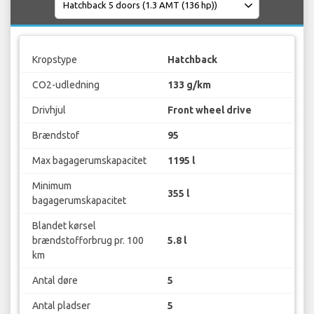
Kropstype
Hatchback
CO2-udledning
133 g/km
Drivhjul
Front wheel drive
Brændstof
95
Max bagagerumskapacitet
1195 l
Minimum
355 l
bagagerumskapacitet
Blandet kørsel
brændstofforbrug pr. 100
5.8 l
km
Antal døre
5
Antal pladser
5