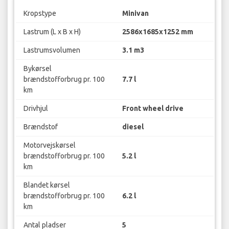
Kropstype
Minivan
Lastrum (L x B x H)
2586x1685x1252 mm
Lastrumsvolumen
3.1 m3
Bykørsel
brændstofforbrug pr. 100
7.7 l
km
Drivhjul
Front wheel drive
Brændstof
diesel
Motorvejskørsel
brændstofforbrug pr. 100
5.2 l
km
Blandet kørsel
brændstofforbrug pr. 100
6.2 l
km
Antal pladser
5