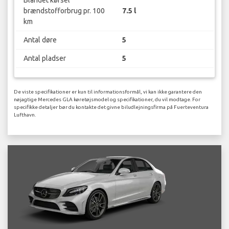
Blandet kørsel
brændstofforbrug pr. 100
7.5 l
km
Antal døre
5
Antal pladser
5
De viste specifikationer er kun til informationsformål, vi kan ikke garantere den
nøjagtige Mercedes GLA køretøjsmodel og specifikationer, du vil modtage. For
specifikke detaljer bør du kontakte det givne biludlejningsfirma på Fuerteventura
Lufthavn.