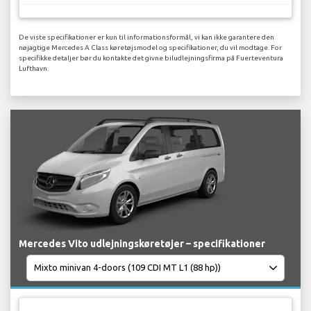
De viste specifikationer er kun til informationsformål, vi kan ikke garantere den
nøjagtige Mercedes A Class køretøjsmodel og specifikationer, du vil modtage. For
specifikke detaljer bør du kontakte det givne biludlejningsfirma på Fuerteventura
Lufthavn.
Mercedes Vito udlejningskøretøjer – specifikationer