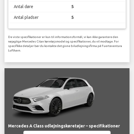
Antal døre
5
Antal pladser
5
De viste specifikationer er kun til informationsformål, vi kan ikke garantere den
nøjagtige Mercedes Citan køretøjsmodel og specifikationer, du vil modtage. For
specifikke detaljer bør du kontakte det givne biludlejningsfirma på Fuerteventura
Lufthavn.
Mercedes A Class udlejningskøretøjer – specifikationer