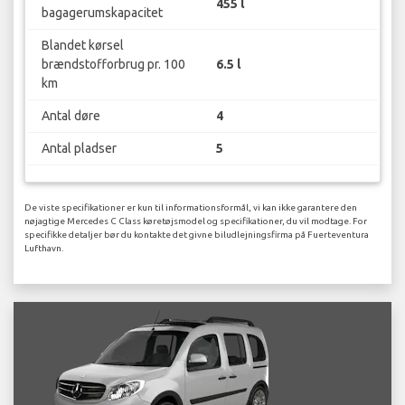
455 l
bagagerumskapacitet
Blandet kørsel
brændstofforbrug pr. 100
6.5 l
km
Antal døre
4
Antal pladser
5
De viste specifikationer er kun til informationsformål, vi kan ikke garantere den
nøjagtige Mercedes C Class køretøjsmodel og specifikationer, du vil modtage. For
specifikke detaljer bør du kontakte det givne biludlejningsfirma på Fuerteventura
Lufthavn.