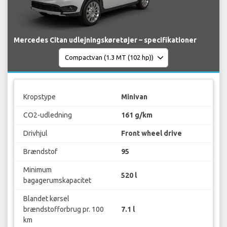
Mercedes Citan udlejningskøretøjer – specifikationer
Kropstype
Minivan
CO2-udledning
161 g/km
Drivhjul
Front wheel drive
Brændstof
95
Minimum
520 l
bagagerumskapacitet
Blandet kørsel
brændstofforbrug pr. 100
7.1 l
km