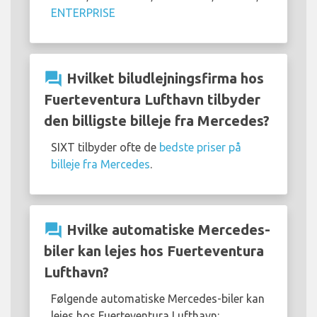
ENTERPRISE
question_answer
Hvilket biludlejningsfirma hos
Fuerteventura Lufthavn tilbyder
den billigste billeje fra Mercedes?
SIXT tilbyder ofte de
bedste priser på
billeje fra Mercedes
.
question_answer
Hvilke automatiske Mercedes-
biler kan lejes hos Fuerteventura
Lufthavn?
Følgende automatiske Mercedes-biler kan
lejes hos Fuerteventura Lufthavn: