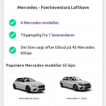
Mercedes - Fuerteventura Lufthavn
check_circle
6
Mercedes-modeller
.
check_circle
Tilgængelig fra
7 leverandører
.
Der blev søgt efter tilbud på 45 Mercedes
check_circle
billeje.
Populære Mercedes-modeller til leje:
Mercedes A Class
Mercedes C Class