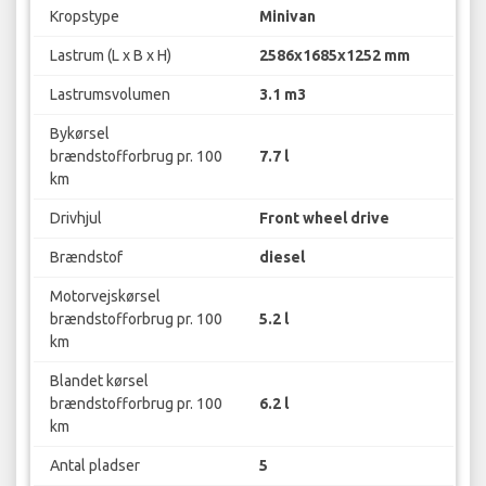
Kropstype
Minivan
Lastrum (L x B x H)
2586x1685x1252 mm
Lastrumsvolumen
3.1 m3
Bykørsel
brændstofforbrug pr. 100
7.7 l
km
Drivhjul
Front wheel drive
Brændstof
diesel
Motorvejskørsel
brændstofforbrug pr. 100
5.2 l
km
Blandet kørsel
brændstofforbrug pr. 100
6.2 l
km
Antal pladser
5