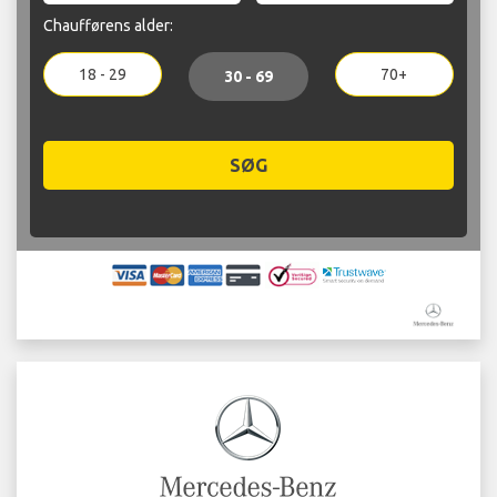
Chaufførens alder:
18 - 29
70+
30 - 69
SØG