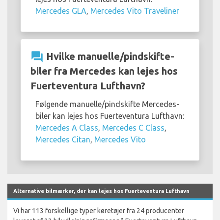
Mercedes GLA
,
Mercedes Vito Traveliner
question_answer
Hvilke manuelle/pindskifte-
biler fra Mercedes kan lejes hos
Fuerteventura Lufthavn?
Følgende manuelle/pindskifte Mercedes-
biler kan lejes hos Fuerteventura Lufthavn:
Mercedes A Class
,
Mercedes C Class
,
Mercedes Citan
,
Mercedes Vito
Alternative bilmærker, der kan lejes hos Fuerteventura Lufthavn
Vi har 113 forskellige typer køretøjer fra 24 producenter