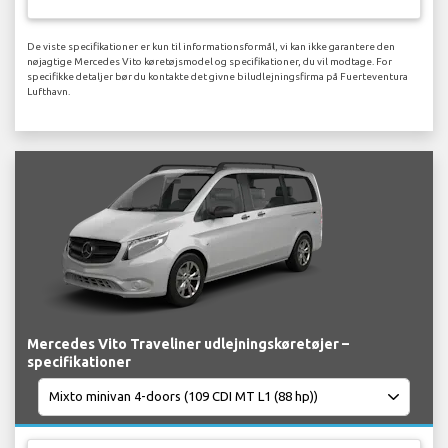
De viste specifikationer er kun til informationsformål, vi kan ikke garantere den
nøjagtige Mercedes Vito køretøjsmodel og specifikationer, du vil modtage. For
specifikke detaljer bør du kontakte det givne biludlejningsfirma på Fuerteventura
Lufthavn.
Mercedes Vito Traveliner udlejningskøretøjer –
specifikationer