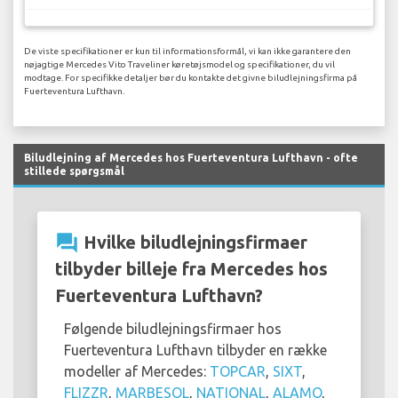
De viste specifikationer er kun til informationsformål, vi kan ikke garantere den
nøjagtige Mercedes Vito Traveliner køretøjsmodel og specifikationer, du vil
modtage. For specifikke detaljer bør du kontakte det givne biludlejningsfirma på
Fuerteventura Lufthavn.
Biludlejning af Mercedes hos Fuerteventura Lufthavn - ofte
stillede spørgsmål
question_answer
Hvilke biludlejningsfirmaer
tilbyder billeje fra Mercedes hos
Fuerteventura Lufthavn?
Følgende biludlejningsfirmaer hos
Fuerteventura Lufthavn tilbyder en række
modeller af Mercedes:
TOPCAR
,
SIXT
,
FLIZZR
,
MARBESOL
,
NATIONAL
,
ALAMO
,