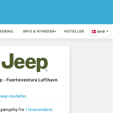
KERING
INFO & NYHEDER
HOTELLER
dansk
p - Fuerteventura Lufthavn
Jeep-modeller
.
lgængelig fra
1 leverandører
.