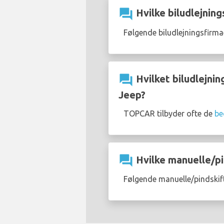
question_answer
Hvilke biludlejning
Følgende biludlejningsfirma
question_answer
Hvilket biludlejnin
Jeep?
TOPCAR tilbyder ofte de
be
question_answer
Hvilke manuelle/pi
Følgende manuelle/pindskift