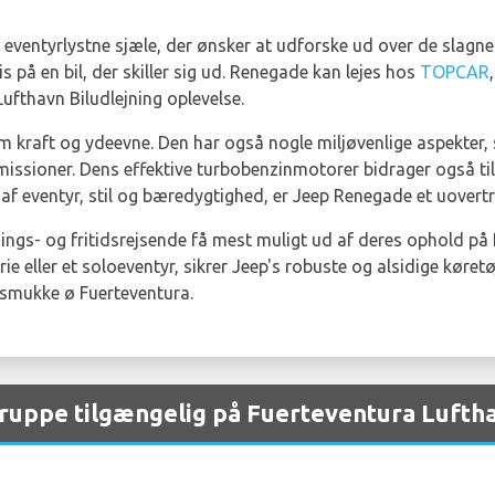
eventyrlystne sjæle, der ønsker at udforske ud over de slagne 
s på en bil, der skiller sig ud. Renegade kan lejes hos
TOPCAR
ufthavn Biludlejning oplevelse.
 kraft og ydeevne. Den har også nogle miljøvenlige aspekter,
ssioner. Dens effektive turbobenzinmotorer bidrager også til
af eventyr, stil og bæredygtighed, er Jeep Renegade et uovertr
ings- og fritidsrejsende få mest muligt ud af deres ophold på
erie eller et soloeventyr, sikrer Jeep's robuste og alsidige køret
smukke ø Fuerteventura.
gruppe tilgængelig på Fuerteventura Lufth