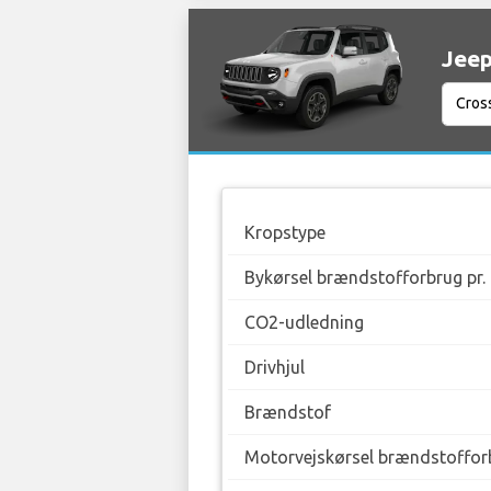
Jeep
Kropstype
Bykørsel brændstofforbrug pr.
CO2-udledning
Drivhjul
Brændstof
Motorvejskørsel brændstofforb