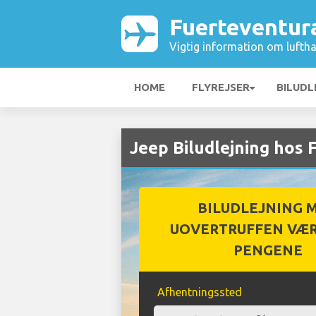
Fuerteventur
Vigtig information om luftha
HOME
FLYREJSER
BILUDL
Jeep Biludlejning hos
BILUDLEJNING 
UOVERTRUFFEN VÆR
PENGENE
Afhentningssted