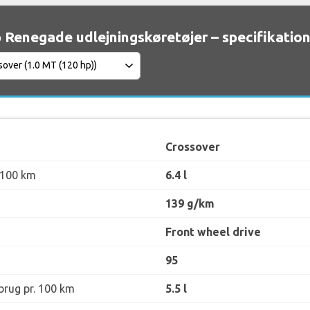
 Renegade udlejningskøretøjer – specifikatio
Crossover
 100 km
6.4 l
139 g/km
Front wheel drive
95
rug pr. 100 km
5.5 l