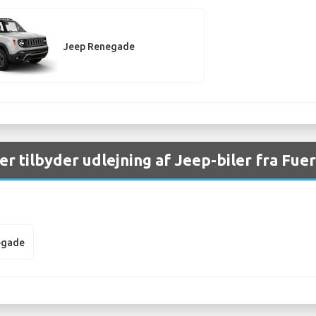
Jeep Renegade
er tilbyder udlejning af Jeep-biler fra Fu
egade