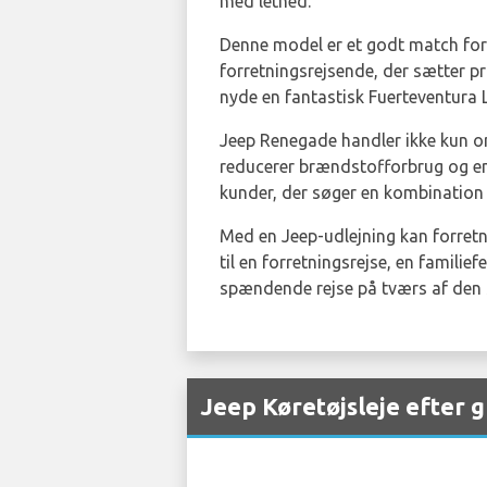
med lethed.
Denne model er et godt match for 
forretningsrejsende, der sætter pri
nyde en fantastisk Fuerteventura L
Jeep Renegade handler ikke kun om
reducerer brændstofforbrug og emi
kunder, der søger en kombination 
Med en Jeep-udlejning kan forretn
til en forretningsrejse, en familief
spændende rejse på tværs af den 
Jeep Køretøjsleje efter 