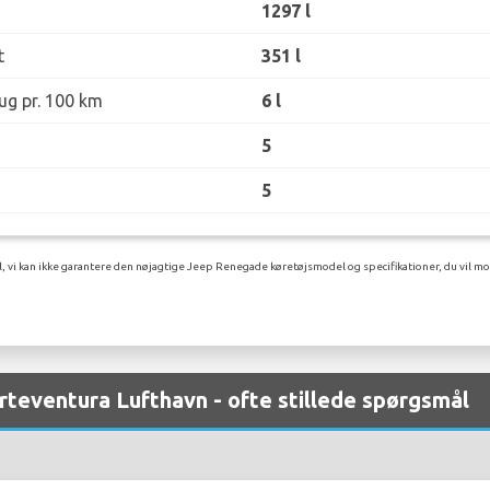
1297 l
t
351 l
ug pr. 100 km
6 l
5
5
l, vi kan ikke garantere den nøjagtige Jeep Renegade køretøjsmodel og specifikationer, du vil mo
erteventura Lufthavn - ofte stillede spørgsmål