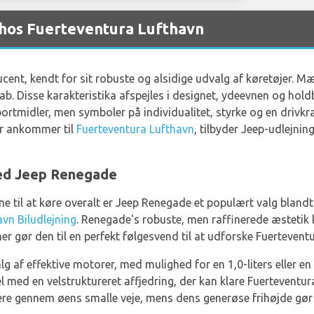
 hos Fuerteventura Lufthavn
cent, kendt for sit robuste og alsidige udvalg af køretøjer. M
ab. Disse karakteristika afspejles i designet, ydeevnen og hold
portmidler, men symboler på individualitet, styrke og en drivkra
der ankommer til
Fuerteventura Lufthavn
, tilbyder Jeep-udlejni
ed Jeep Renegade
 til at køre overalt er Jeep Renegade et populært valg blandt 
vn Biludlejning
. Renegade's robuste, men raffinerede æsteti
 gør den til en perfekt følgesvend til at udforske Fuerteven
 af effektive motorer, med mulighed for en 1,0-liters eller en
el med en velstruktureret affjedring, der kan klare Fuertevent
re gennem øens smalle veje, mens dens generøse frihøjde gør d