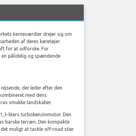
ærkets kerneværdier drejer sig om
barheden af deres køretøjer.
ft for at udforske. For
ng en pålidelig og spændende
rejsende, der leder efter den
k kombineret med dens
turas smukke landskaber.
 1,3-liters turbobenzinmotor. Den
uras barske terræn. Den kompakte
et muligt at tackle off-road stier