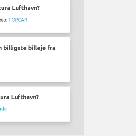
tura Lufthavn?
eep:
TOPCAR
illigste billeje fra
tura Lufthavn?
ade