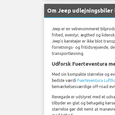
Om Jeep udlejningsbiler
Jeep er en velrenommeret bilprodu
frihed, eventyr, ægthed og lidensk
Jeep's køretøjer er ikke blot trans
forretnings- og fritidsrejsende, 
transportløsning.
Udforsk Fuerteventura m
Med sin kompakte størrelse og evne
bedste værdi
Fuerteventura Luftha
bemærkelsesværdige off-road evner
Renegade er udstyret med et udvalg
tilbyder en glat og behagelig kørs
størrelse gør det nemt at manøvre