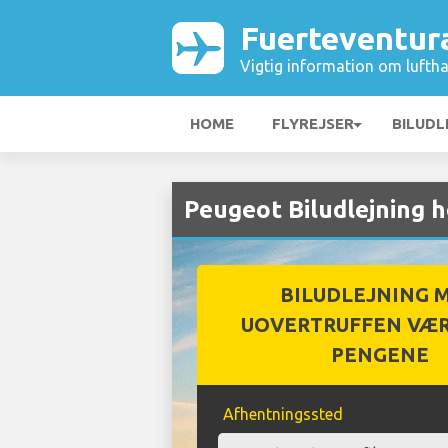
Fuerteventur
Vigtig information om luftha
HOME
FLYREJSER
BILUDL
Peugeot Biludlejning 
BILUDLEJNING 
UOVERTRUFFEN VÆR
PENGENE
Afhentningssted