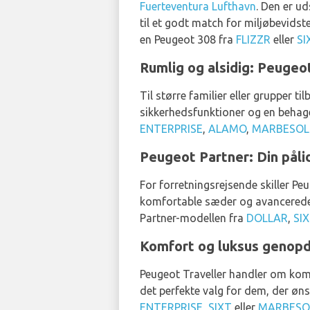
Fuerteventura Lufthavn
. Den er u
til et godt match for miljøbevidste
en Peugeot 308 fra
FLIZZR
eller
SI
Rumlig og alsidig: Peugeo
Til større familier eller grupper t
sikkerhedsfunktioner og en behagel
ENTERPRISE
,
ALAMO
,
MARBESOL
Peugeot Partner: Din påli
For forretningsrejsende skiller P
komfortable sæder og avancerede til
Partner-modellen fra
DOLLAR
,
SI
Komfort og luksus genopd
Peugeot Traveller handler om komf
det perfekte valg for dem, der øns
ENTERPRISE
,
SIXT
eller
MARBESO