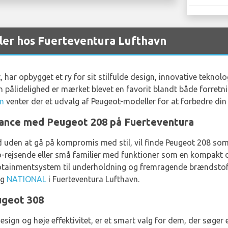
ler hos Fuerteventura Lufthavn
 har opbygget et ry for sit stilfulde design, innovative tekno
n pålidelighed er mærket blevet en favorit blandt både forretni
vn
venter der et udvalg af Peugeot-modeller for at forbedre din
ance med Peugeot 208 på Fuerteventura
den at gå på kompromis med stil, vil finde Peugeot 208 som
o-rejsende eller små familier med funktioner som en kompakt d
tainmentsystem til underholdning og fremragende brændstofeff
g
NATIONAL
i Fuerteventura Lufthavn.
ugeot 308
ign og høje effektivitet, er et smart valg for dem, der søger 