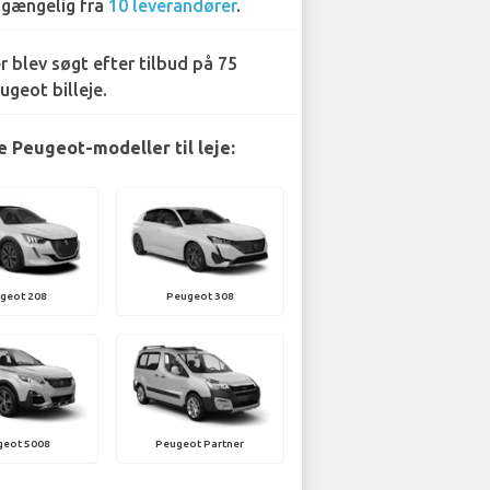
lgængelig fra
10 leverandører
.
r blev søgt efter tilbud på 75
ugeot billeje.
 Peugeot-modeller til leje:
geot 208
Peugeot 308
geot 5008
Peugeot Partner