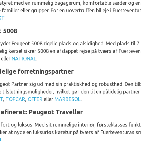
dstyret med en rummelig bagagerum, komfortable sæder og en m
 familier eller grupper. For en uovertruffen billeje i Fuertevent
XT
.
t 5008
ilbyder Peugeot 5008 rigelig plads og alsidighed. Med plads til 
ig kørsel sikrer 5008 en afslappet rejse på tværs af Fuerteven
eller
NATIONAL
.
delige forretningspartner
eugeot Partner sig ud med sin praktiskhed og robusthed. Den ti
slutningsmuligheder, hvilket gør den til en pålidelig partner ti
XT
,
TOPCAR
,
OFFER
eller
MARBESOL
.
efineret: Peugeot Traveller
ort og luksus. Med sit rummelige interiør, førsteklasses funkt
ker at nyde en luksuriøs køretur på tværs af Fuerteventuras sm
L
.