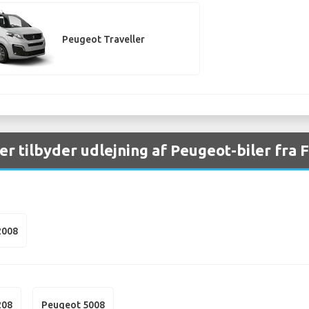
Peugeot Traveller
aer tilbyder udlejning af Peugeot-biler fra
2008
208
Peugeot 5008