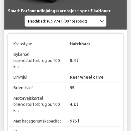
Smart Forfour udlejningskøretøjer – specifikationer
Kropstype
Hatchback
Bykørsel
brændstofforbrug pr. 100
5.4 l
km
Drivhjul
Rear wheel drive
Brændstof
95
Motorvejskørsel
brændstofforbrug pr. 100
4.2 l
km
Max bagagerumskapacitet
975 l