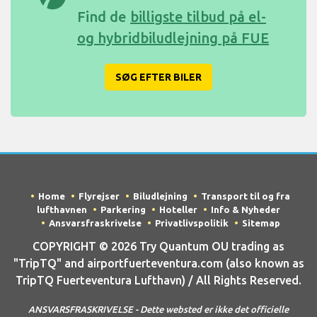
Find de
billigste tilbud på el-
og hybridbiludlejning på FUE
SØG EFTER BILER
Home
Flyrejser
Biludlejning
Transport til og fra
lufthavnen
Parkering
Hoteller
Info & Nyheder
Ansvarsfraskrivelse
Privatlivspolitik
Sitemap
COPYRIGHT © 2026 Try Quantum OU trading as
"TripTQ" and airportfuerteventura.com (also known as
TripTQ Fuerteventura Lufthavn) / All Rights Reserved.
ANSVARSFRASKRIVELSE - Dette websted er ikke det officielle