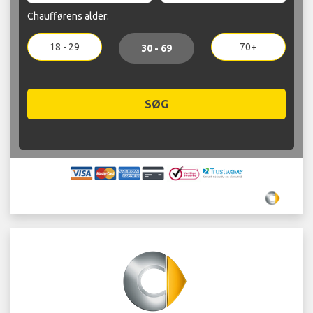
Chaufførens alder:
18 - 29
70+
30 - 69
SØG