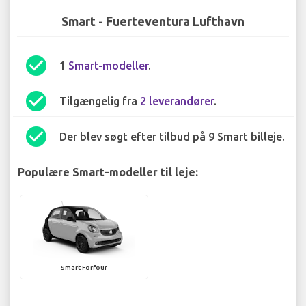
Smart - Fuerteventura Lufthavn
check_circle
1
Smart-modeller
.
check_circle
Tilgængelig fra
2 leverandører
.
check_circle
Der blev søgt efter tilbud på 9 Smart billeje.
Populære Smart-modeller til leje:
Smart Forfour