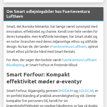
Om Smart udlejningsbiler hos Fuerteventura
Lufthavn
Smart, det ikoniske bilmærke, har længe været synonymt med
innovation, effektivitet og charme. Kendt over hele verden for
deres kompakte, men kraftfulde køretøjer, har Smart skabt sig
en niche i branchen med deres miljøvenlige ethos og stilfulde
design. Nu kan de, der lander i
Fuerteventura Lufthavn
, opleve
Smart ethos på første hånd med Smart Rentals.
For dem, der søger den bedste værdi
Fuerteventura Lufthavn
Biludlejning
, er Smart Forfour et fristende tilbud.
Smart Forfour: Kompakt
effektivitet møder ø-eventyr
Smart Forfour, tilgængelig gennem
RHODIUM
og
GOLDCAR
, er
en perfekt blanding af praktisk anvendelighed og stil. Denne
kompakte fire-personers bil, kendt for sin
brændstofeffektivitet og smidige håndtering, er lige så dygtig