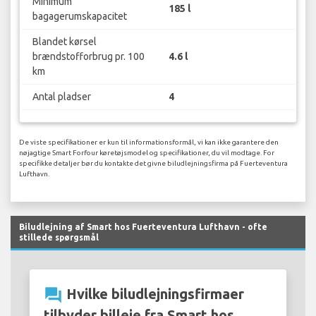
Minimum
185 l
bagagerumskapacitet
Blandet kørsel
brændstofforbrug pr. 100
4.6 l
km
Antal pladser
4
De viste specifikationer er kun til informationsformål, vi kan ikke garantere den
nøjagtige Smart Forfour køretøjsmodel og specifikationer, du vil modtage. For
specifikke detaljer bør du kontakte det givne biludlejningsfirma på Fuerteventura
Lufthavn.
Biludlejning af Smart hos Fuerteventura Lufthavn - ofte
stillede spørgsmål
question_answer
Hvilke biludlejningsfirmaer
tilbyder billeje fra Smart hos