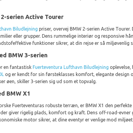
-serien Active Tourer
thavn Biludlejning
priser, overvej BMW 2-serien Active Tourer. 
familier eller grupper. Dens rummelige interiør og responsive hå
tofeffektive funktioner sikrer, at din rejse er så miljøvenlig 
med BMW 3-serien
er en fantastisk
Fuerteventura Lufthavn Biludlejning
oplevelse,
OL
og er kendt for sin førsteklasses komfort, elegante design
er øen, skiller 3-serien sig ud som et topvalg.
med BMW X1
dforske Fuerteventuras robuste terræn, er BMW X1 den perfekte 
, der giver rigelig plads, komfort og kraft. Dens off-road-evner 
konomiske motor sikrer, at dine eventyr er venlige mod miljøet