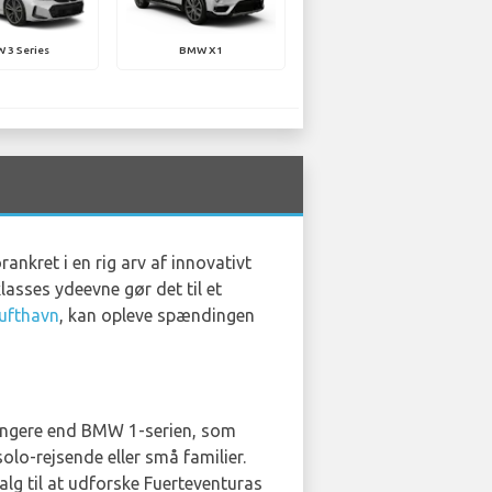
 3 Series
BMW X1
nkret i en rig arv af innovativt
asses ydeevne gør det til et
Lufthavn
, kan opleve spændingen
længere end BMW 1-serien, som
solo-rejsende eller små familier.
alg til at udforske Fuerteventuras