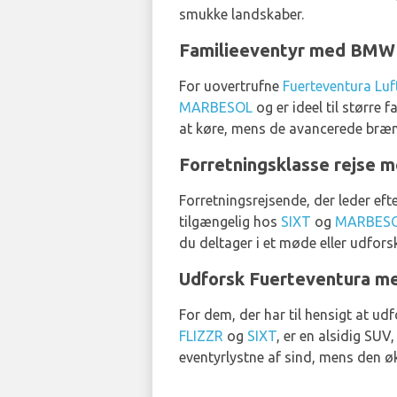
smukke landskaber.
Familieeventyr med BMW 2
For uovertrufne
Fuerteventura Luf
MARBESOL
og er ideel til større 
at køre, mens de avancerede brænds
Forretningsklasse rejse 
Forretningsrejsende, der leder eft
tilgængelig hos
SIXT
og
MARBES
du deltager i et møde eller udforsk
Udforsk Fuerteventura 
For dem, der har til hensigt at u
FLIZZR
og
SIXT
, er en alsidig SUV
eventyrlystne af sind, mens den ø