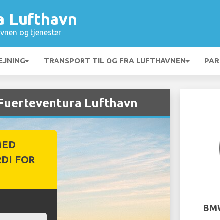
a Lufthavn
vnen og tjenester
EJNING
TRANSPORT TIL OG FRA LUFTHAVNEN
PAR
 Fuerteventura Lufthavn
MED
DI FOR
BMW