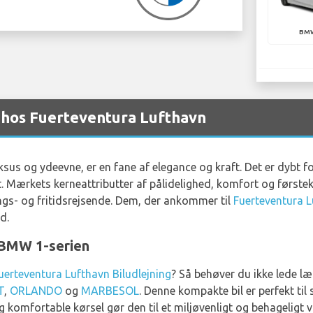
BMW
hos Fuerteventura Lufthavn
 og ydeevne, er en fane af elegance og kraft. Det er dybt fora
 Mærkets kerneattributter af pålidelighed, komfort og førstekl
ings- og fritidsrejsende. Dem, der ankommer til
Fuerteventura 
d.
BMW 1-serien
uerteventura Lufthavn Biludlejning
? Så behøver du ikke lede 
T
,
ORLANDO
og
MARBESOL
. Denne kompakte bil er perfekt til 
omfortable kørsel gør den til et miljøvenligt og behageligt v