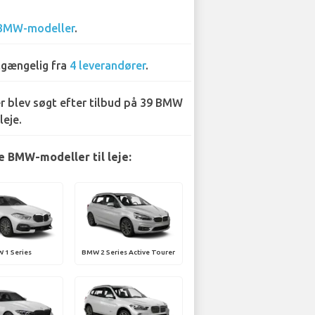
BMW-modeller
.
lgængelig fra
4 leverandører
.
r blev søgt efter tilbud på 39 BMW
leje.
 BMW-modeller til leje:
 1 Series
BMW 2 Series Active Tourer