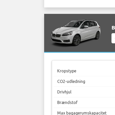
B
Kropstype
CO2-udledning
Drivhjul
Brændstof
Max bagagerumskapacitet