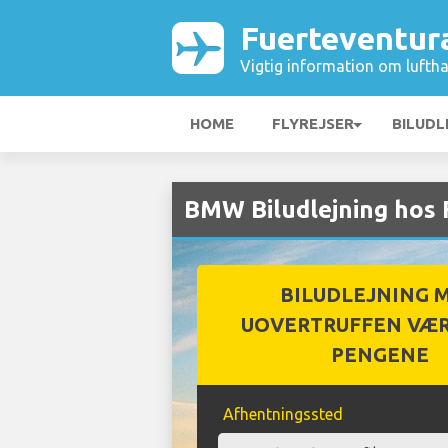
Fuerteventur
Vigtig information om luftha
HOME
FLYREJSER
BILUDL
BMW Biludlejning hos
BILUDLEJNING 
UOVERTRUFFEN VÆR
PENGENE
Afhentningssted