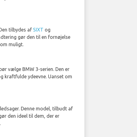
Den tilbydes af
SIXT
og
ndtering gør den til en fornøjelse
som muligt.
 bør vælge BMW 3-serien. Den er
 og kraftfulde ydeevne. Uanset om
ledsager. Denne model, tilbudt af
gør den ideel til dem, der er
.