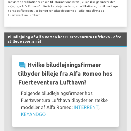
De viste specifikationer er kun til informationsformål, vi kan ikke garantere den
nøjagtige Alfa Romeo Giulietta køretøjsmodel og specifikationer, du vil modtage.
For specifikke detaljer bør du kontakte det givne biludlejningsfirma på
Fuerteventura Lufthavn.
Biludlejning af Alfa Romeo hos Fuerteventura Lufthavn - ofte
stillede spørgsmål
question_answer
Hvilke biludlejningsfirmaer
tilbyder billeje fra Alfa Romeo hos
Fuerteventura Lufthavn?
Følgende biludlejningsfirmaer hos
Fuerteventura Lufthavn tilbyder en række
modeller af Alfa Romeo:
INTERRENT
,
KEYANDGO