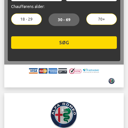
Chaufførens alder:
18 - 29
70+
30 - 69
SØG