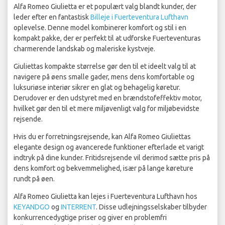
Alfa Romeo Giulietta er et populært valg blandt kunder, der
leder efter en fantastisk
Billeje i Fuerteventura Lufthavn
oplevelse. Denne model kombinerer komfort og stil i en
kompakt pakke, der er perfekt til at udforske Fuerteventuras
charmerende landskab og maleriske kystveje.
Giuliettas kompakte størrelse gør den til et ideelt valg til at
navigere på øens smalle gader, mens dens komfortable og
luksuriøse interiør sikrer en glat og behagelig køretur.
Derudover er den udstyret med en brændstofeffektiv motor,
hvilket gør den til et mere miljøvenligt valg for miljøbevidste
rejsende.
Hvis du er forretningsrejsende, kan Alfa Romeo Giuliettas
elegante design og avancerede funktioner efterlade et varigt
indtryk på dine kunder. Fritidsrejsende vil derimod sætte pris på
dens komfort og bekvemmelighed, især på lange køreture
rundt på øen.
Alfa Romeo Giulietta kan lejes i Fuerteventura Lufthavn hos
KEYANDGO
og
INTERRENT
. Disse udlejningsselskaber tilbyder
konkurrencedygtige priser og giver en problemfri