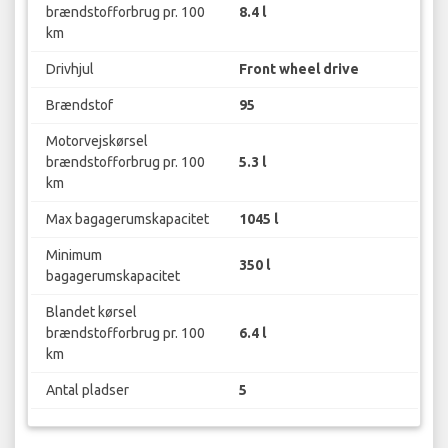
brændstofforbrug pr. 100
8.4 l
km
Drivhjul
Front wheel drive
Brændstof
95
Motorvejskørsel
brændstofforbrug pr. 100
5.3 l
km
Max bagagerumskapacitet
1045 l
Minimum
350 l
bagagerumskapacitet
Blandet kørsel
brændstofforbrug pr. 100
6.4 l
km
Antal pladser
5