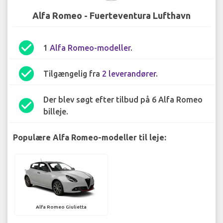
Alfa Romeo - Fuerteventura Lufthavn
check_circle
1
Alfa Romeo-modeller
.
check_circle
Tilgængelig fra
2 leverandører
.
Der blev søgt efter tilbud på 6 Alfa Romeo
check_circle
billeje.
Populære Alfa Romeo-modeller til leje:
Alfa Romeo Giulietta